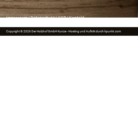
Impressum
|
Datenschutz
|
AGB
|
Kontakt
Copyright © 2026 Der Holzhof GmbH Kunze - Hosting und Auftritt durch
kpunkt.com