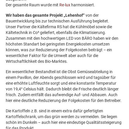
Der gesamte Raum wurde mit
Re-lux
harmonisiert.
Wir haben das gesamte Projekt „Lehenhof“
von der
Bauentwicklung bis zur technischen Ausführung begleitet.
Unser Partner die Kältefirma RS hat die Kühlmöbel sowie die
Kältetechnik in Co² geliefert, ebenfalls die Klimatisierung.
Zusammen mit den hochwertigen LED von BÄRO haben wir den
höchsten Standart bei geringsten Energiekosten umsetzen
können, was zur Reduzierung der Folgekosten beiträgt – ein
wesentlicher Faktor für die Umwelt aber auch für die
Wirtschaftlichkeit des Bio-Marktes.
Ein wesentlicher Bestandteil ist die Obst Gemüseabteilung in
einem Pavillon, der Abends geschlossen wird und tagsüber für
eine erhöhte Luftfeuchte sorgt und eine konstante Temperatur
von 19,4° Celsius hält. Dadurch bleibt die Frische deutlich länger
frisch. Zudem entfällt das aufwendige Auf- und Abbauen. Auch
hier eine deutliche Reduzierung der Folgekosten für den Betreiber.
Die Kartoffeln z.B. sind in einem extra dafür gefertigten
Kartoffelschrank, um das grün werden zu vermeiden. Sie liegen
schön im Dunkeln – auch hier eine eindeutige Qualitätssteigerung
für das Produkt.