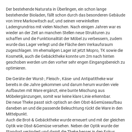
Der bestehende Naturata in Überlingen, ein schon lange
bestehender Bioladen, fällt schon durch das besonderen Gebäude
von Imre Markowitsch auf, und seinen verwinkelten
Ladengrundriss mit vielen Nischen. Nach einigen Jahren war es
wieder an der Zeit an manchen Stellen neue Strukturen zu
schaffen und die Funktionalität der Möbel zu verbessern, zudem
wurde das Lager verlegt und die Fläche dem Verkaufsraum
zugeschlagen. Im ehemaligen Lager ist jetzt Mopro, TK sowie die
Kosmetik, auch die Gebäcktheke konnte um 2m nach hinten
geschoben werden um den vorher sehr engen Eingangsbereich zu
optimieren.
Die Geräte der Wurst-, Fleisch-, Käse- und Antipatitheke war
bereits in die Jahre gekommen und darum herum wurden viele
Aufbauten mit Ware ergänzt, eine bunte Mischung aus
Möbelergänzungen, somit war keine klare Linie erkennbar.
Die neue Theke passt sich optisch an den Obst-&Gemüseaufbau
daneben an und die passende Beleuchtung rückt die Ware in den
Mittelpunkt.
Auch die Brot-& Gebäcktheke wurde erneuert und mit der gleichen
Optik wie Obst-&Gemüse versehen. Neben der Optik wurde der
Standort verändert und damit die Theke besser in den Fokus